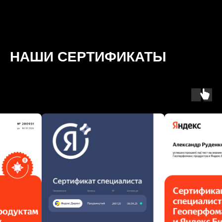
НАШИ СЕРТИФИКАТЫ
Политика конфиденциальности
Предупреждение о процедуре сбора и
обработки данных посетителей сайта
Сертификат ТМ
© 2016 Candy Digital
Обращаем ваше внимание на то, что данный Интернет-сайт носит
исключительно информационный характер и ни при каких условиях не
является публичной офертой, определяемой положениями Статьи 437
Гражданского кодекса Российской Федерации. Для получения подробной
информации о стоимости услуг, обращайтесь к менеджерам. 18+ ИП
Ласукова Екатерина Борисовна,
ОГРНИП 319508100049721, ИНН
503129204923