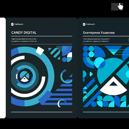
Политика конфиденциальности
Предупреждение о процедуре сбора и
обработки данных посетителей сайта
Сертификат ТМ
© 2016 Candy Digital
Обращаем ваше внимание на то, что данный Интернет-сайт носит
исключительно информационный характер и ни при каких условиях не
является публичной офертой, определяемой положениями Статьи 437
Гражданского кодекса Российской Федерации. Для получения подробной
информации о стоимости услуг, обращайтесь к менеджерам. 18+ ИП
Ласукова Екатерина Борисовна,
ОГРНИП 319508100049721, ИНН
503129204923