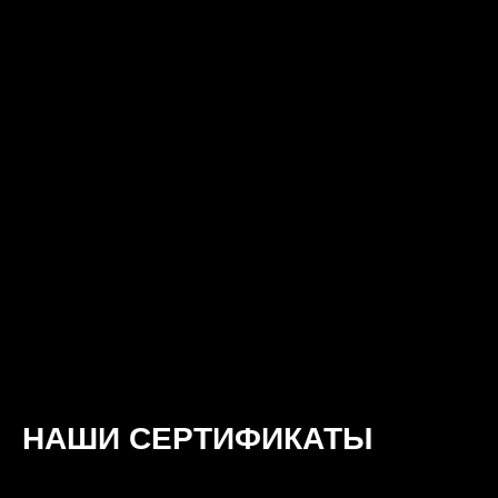
Телефон:
+7 (800) 302-8505
+7 (495) 223-1940
Пн-пт с 08.00 до 19.00
Подписаться на рассылку кейсов
Подписаться
Карта
Ссылка на карту — Яндекс Карты
НАШИ СЕРТИФИКАТЫ