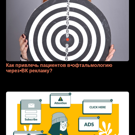
Как привлечь пациентов в⦁офтальмологию
через⦁ВК рекламу?