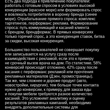
Есть два подхода к привлечению покупателей:
работать с готовым спросом в условиях высокой
конкуренции (красное море) или формировать спрос
и вовлекать потребителя в воронку бренда (синее
море). Отрабатывание прямого спроса: комплекс
таргетингов, перформанс реклама. Формирование
спроса: путь коммуникаций и касаний клиента
с брендом, брендформас. В прямых конверсиях
только горячий спрос, а это конкуренция ставок, битва
за скидки, высокая конкуренция.
Большинство пользователей не совершает покупку
или записывается на услугу сразу после
взаимодействия с рекламой, если это к примеру
не срочный вызов врача на дом. По статистике, 58%
конверсий происходят отложено, 42% сразу после
касания с перформанс рекламой или прочтения
рекламных материалов (Дзен, промостраницы).
Так же, чем сложнее и дороже продукт (авто,
новостройки, хирургия), тем больше точек контакта
нужно до конверсии, к примеру, для заказа еды
и покупки мебели требуются разное количество
касаний. Это усложняет аналитику и оценку
результатов рекламных кампаний, необходимо
внедрять дополнительные системы для