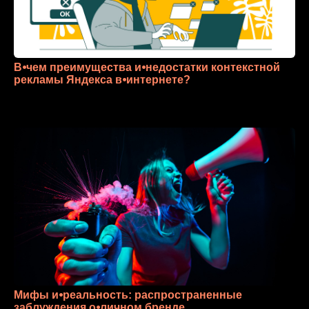
В⦁чем преимущества и⦁недостатки контекстной
рекламы Яндекса в⦁интернете?
Мифы и⦁реальность: распространенные
заблуждения о⦁личном бренде