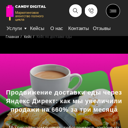
Услуги
Кейсы
О нас
Контакты
Отзывы
Главная
/
Кейс
/
Кейс по доставке еды
Продвижение доставки еды через
Яндекс Директ: как мы увеличили
продажи на 660% за три месяца
Мы продолжаем снижать себестоимость заказов на